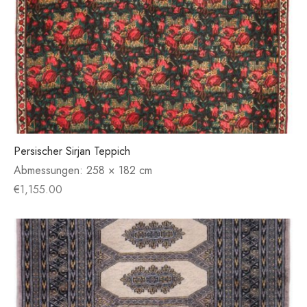
Persischer Sirjan Teppich
Abmessungen:
258 × 182 cm
€
1,155.00