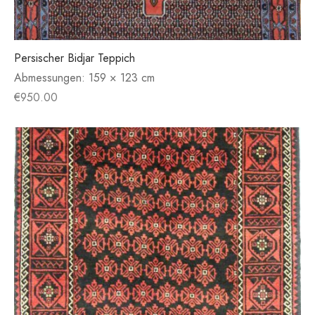
Persischer Bidjar Teppich
Abmessungen:
159 × 123 cm
€
950.00