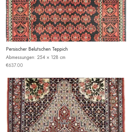
Persischer Belutschen Teppich
Abmessungen:
254 × 128 cm
€
637.00