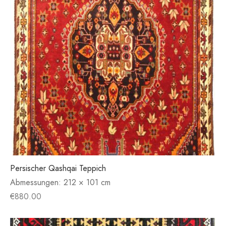
Persischer Qashqai Teppich
Abmessungen:
212 × 101 cm
€
880.00