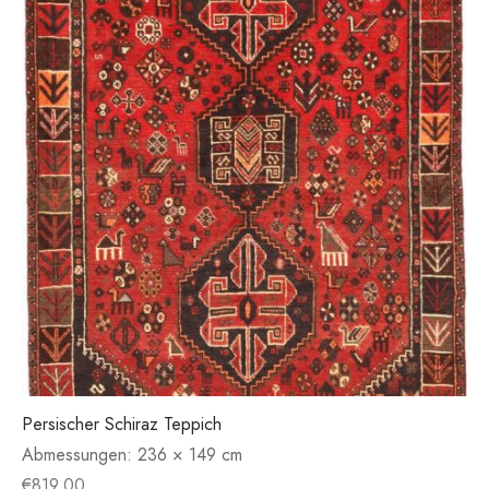
Persischer Schiraz Teppich
Abmessungen:
236 × 149 cm
€
819.00