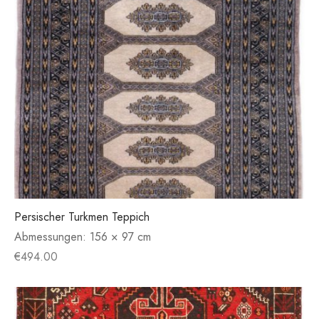
Persischer Turkmen Teppich
Abmessungen:
156 × 97 cm
€
494.00