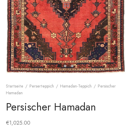
dan-Teppich
rnes Design
Startseite
/
Perserteppich
/
Hamadan-Teppich
/
Persischer
Hamadan
Persischer Hamadan
€
1,025.00