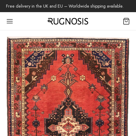
Free delivery in the UK and EU – Worldwide shipping available.
Back
OP
 Teppiche
beh
az-Teppich
tschenteppich