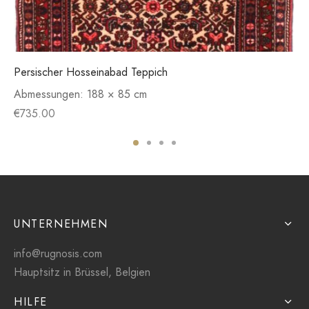
Persischer Hosseinabad Teppich
Abmessungen:
188 × 85 cm
€
735.00
UNTERNEHMEN
info@rugnosis.com
Hauptsitz in Brüssel, Belgien
HILFE