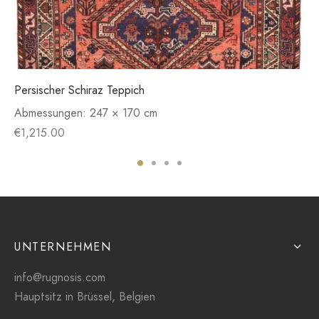
Persischer Schiraz Teppich
Abmessungen:
247 × 170 cm
€
1,215.00
UNTERNEHMEN
info@rugnosis.com
Hauptsitz in Brüssel, Belgien