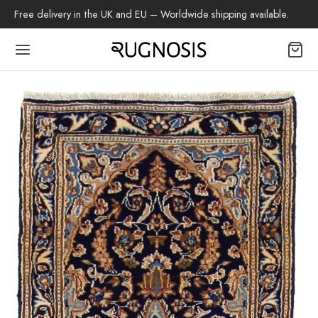
Free delivery in the UK and EU – Worldwide shipping available.
Back
OP
 Teppiche
beh
az-Teppich
tschenteppich