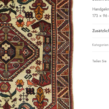
Handgeknü
173 × 96
Zusätzli
Kategorien
Teilen Sie