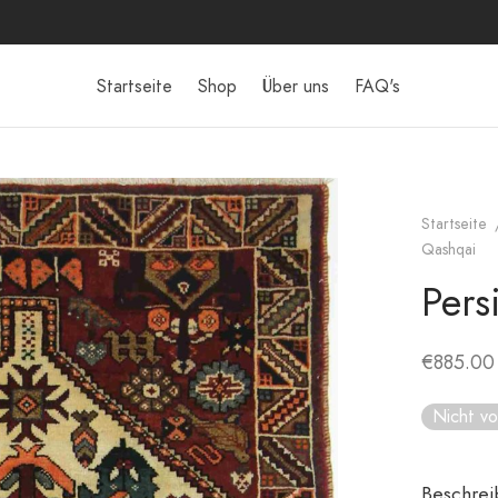
Startseite
Shop
Über uns
FAQ's
Startseite
Qashqai
Pers
€
885.00
Nicht vo
Beschre