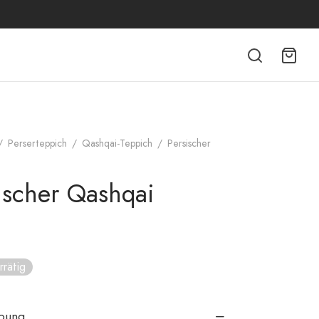
/
Perserteppich
/
Qashqai-Teppich
/
Persischer
ischer Qashqai
rrätig
ibung