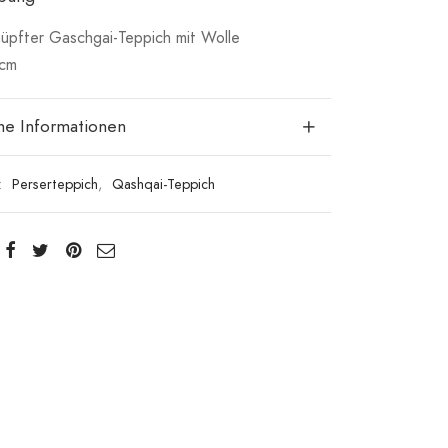
pfter Gaschgai-Teppich mit Wolle
 cm
che Informationen
:
Perserteppich
,
Qashqai-Teppich