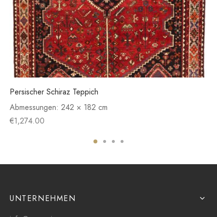
Persischer Schiraz Teppich
Abmessungen:
242 × 182 cm
€
1,274.00
UNTERNEHMEN