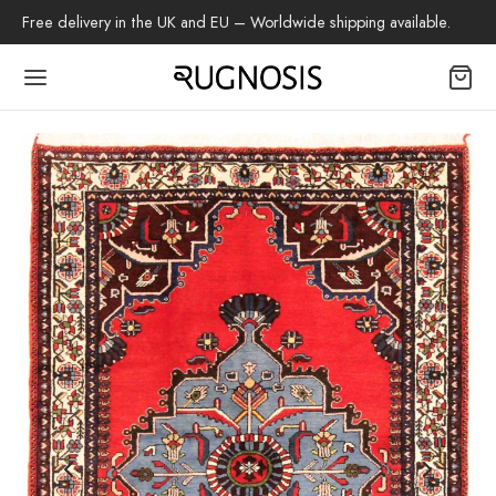
Free delivery in the UK and EU – Worldwide shipping available.
Back
OP
 Teppiche
beh
az-Teppich
tschenteppich