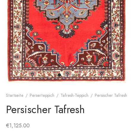
dan-Teppich
rnes Design
Startseite
/
Perserteppich
/
Tafresh-Teppich
/
Persischer Tafresh
Persischer Tafresh
€
1,125.00