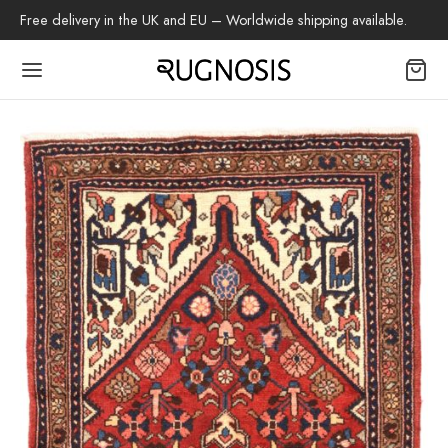
Free delivery in the UK and EU – Worldwide shipping available.
Back
OP
 Teppiche
beh
az-Teppich
tschenteppich