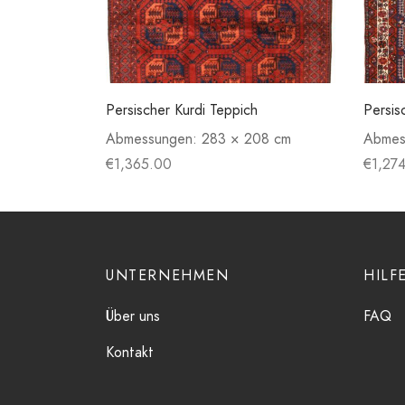
Persischer Kurdi Teppich
Persis
Abmessungen:
283 × 208 cm
Abmes
€
1,365.00
€
1,27
UNTERNEHMEN
HILF
Über uns
FAQ
Kontakt