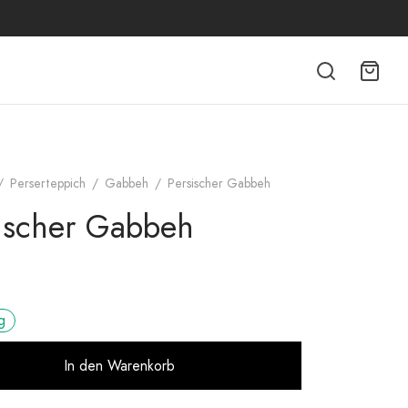
/
Perserteppich
/
Gabbeh
/
Persischer Gabbeh
ischer Gabbeh
g
Alternative:
In den Warenkorb