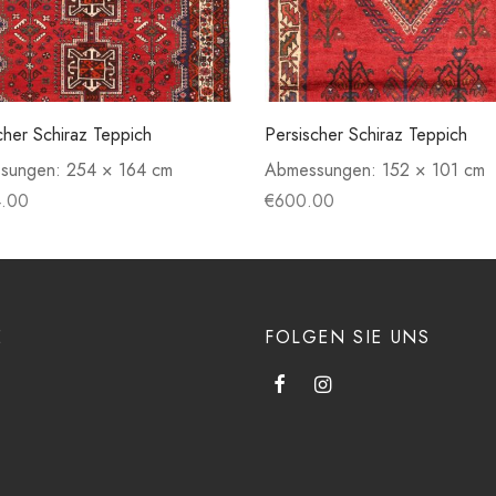
cher Schiraz Teppich
Persischer Schiraz Teppich
sungen:
254 × 164 cm
Abmessungen:
152 × 101 cm
4.00
€
600.00
E
FOLGEN SIE UNS