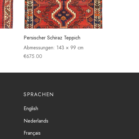
Persischer Schiraz Teppich
Abmessungen:
143 × 99 cm
€
675.00
SPRACHEN
English
Nederlands
Français