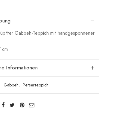
ibung
üpfter Gabbeh-Teppich mit handgesponnener
7 cm
che Informationen
:
Gabbeh
,
Perserteppich