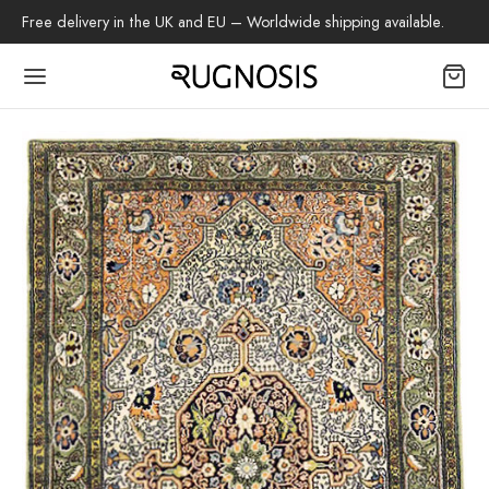
Free delivery in the UK and EU – Worldwide shipping available.
Back
OP
 Teppiche
beh
az-Teppich
tschenteppich