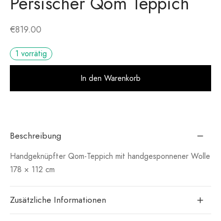
Persischer Qom Teppich
€
819.00
1 vorrätig
Alt
In den Warenkorb
Beschreibung
Handgeknüpfter Qom-Teppich mit handgesponnener Wolle
178 × 112 cm
Zusätzliche Informationen