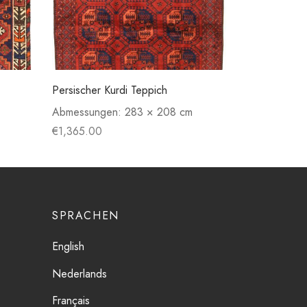
Persischer Kurdi Teppich
Abmessungen:
283 × 208 cm
€
1,365.00
SPRACHEN
English
Nederlands
Français