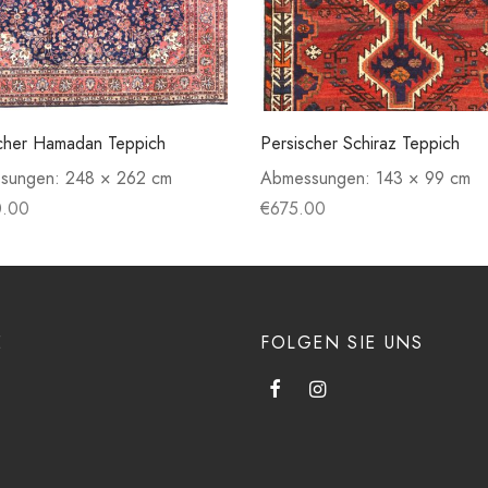
cher Hamadan Teppich
Persischer Schiraz Teppich
sungen:
248 × 262 cm
Abmessungen:
143 × 99 cm
0.00
€
675.00
E
FOLGEN SIE UNS