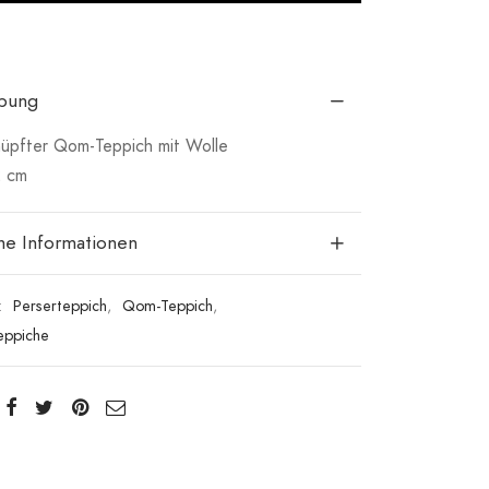
ibung
üpfter Qom-Teppich mit Wolle
2 cm
che Informationen
:
Perserteppich
,
Qom-Teppich
,
eppiche