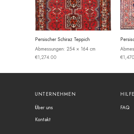
Persischer Schiraz Teppich
Persis
Abmessungen:
254 × 164 cm
Abmes
€
1,274.00
€
1,47
UNTERNEHMEN
HILF
Über uns
FAQ
Kontakt