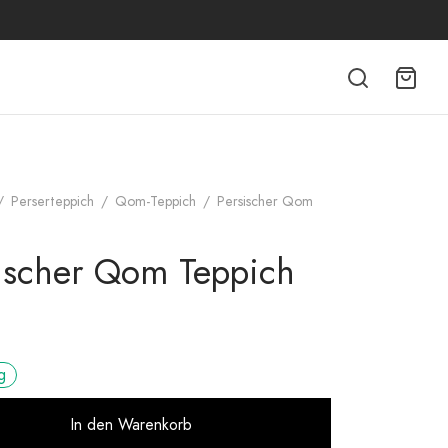
/
Perserteppich
/
Qom-Teppich
/
Persischer Qom
ischer Qom Teppich
g
Alternative:
In den Warenkorb