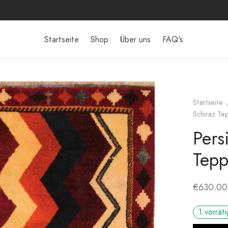
Startseite
Shop
Über uns
FAQ's
Startseite
Schiraz Tep
Pers
Tepp
€
630.00
1 vorräti