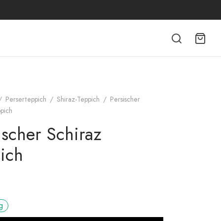
/
Perserteppich
/
Shiraz-Teppich
/
Persischer
pich
ischer Schiraz
ich
g