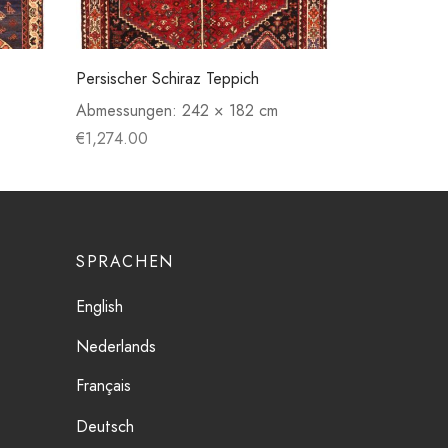
Persischer Schiraz Teppich
Abmessungen:
242 × 182 cm
€
1,274.00
SPRACHEN
English
Nederlands
Français
Deutsch