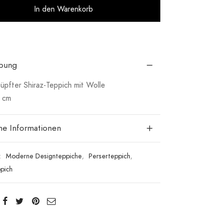
Alternative:
In den Warenkorb
ibung
pfter Shiraz-Teppich mit Wolle
 cm
che Informationen
:
Moderne Designteppiche
,
Perserteppich
,
ppich