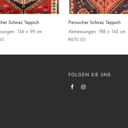
cher Schiraz Teppich
Persischer Schiraz Teppich
sungen:
136 × 99 cm
Abmessungen:
188 × 143 cm
50
€
870.00
E
FOLGEN SIE UNS