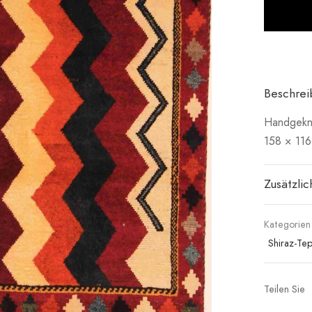
Beschre
Handgeknü
158 × 116
Zusätzli
Kategorien
Shiraz-Te
Teilen Sie