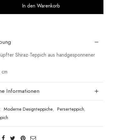
Alternative:
In den Warenkorb
ibung
pfter Shiraz-Teppich aus handgesponnener
8 cm
che Informationen
:
Moderne Designteppiche
,
Perserteppich
,
ppich