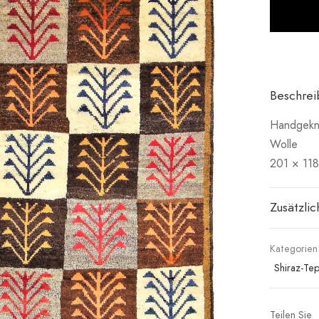
Beschre
Handgeknü
Wolle
201 × 11
Zusätzli
Kategorien
Shiraz-Te
Teilen Sie