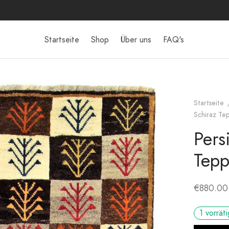
Startseite
Shop
Über uns
FAQ's
Startseite
Schiraz Tep
Pers
Tepp
€
880.00
1 vorräti