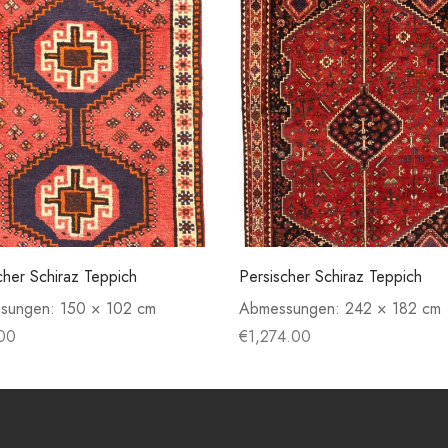
cher Schiraz Teppich
Persischer Schiraz Teppich
sungen:
150 × 102 cm
Abmessungen:
242 × 182 cm
00
€
1,274.00