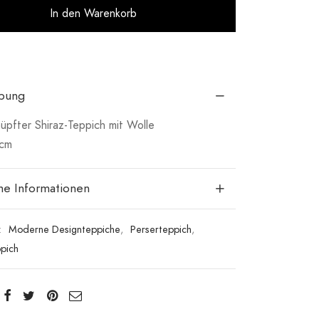
Alternative:
In den Warenkorb
ibung
pfter Shiraz-Teppich mit Wolle
 cm
che Informationen
:
Moderne Designteppiche
,
Perserteppich
,
ppich