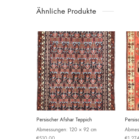
Ähnliche Produkte
Persischer Afshar Teppich
Persis
Abmessungen:
120 × 92 cm
Abmes
€
510.00
€
1,27