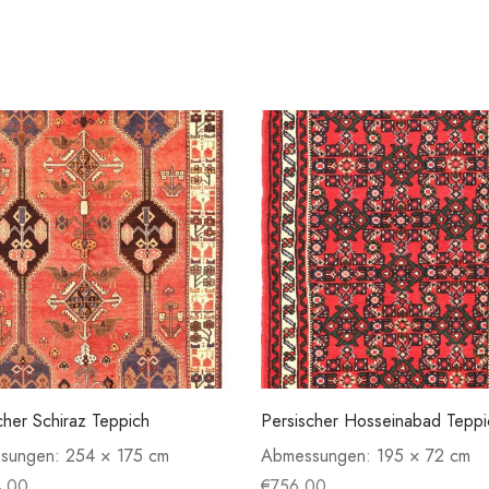
cher Schiraz Teppich
Persischer Hosseinabad Teppi
sungen:
254 × 175 cm
Abmessungen:
195 × 72 cm
4.00
€
756.00