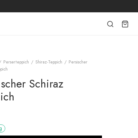
/
Perserteppich
/
Shiraz-Teppich
/
Persischer
pich
ischer Schiraz
ich
g