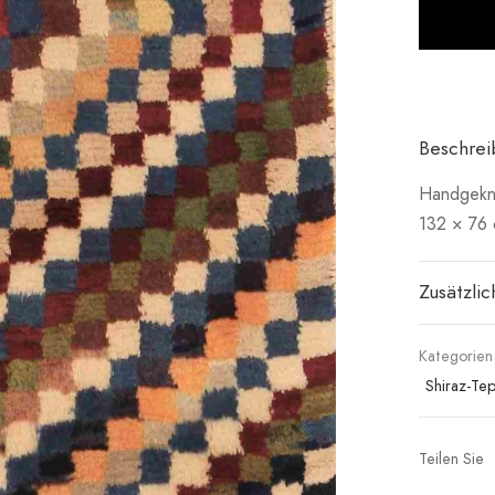
Beschre
Handgeknü
132 × 76
Zusätzli
Kategorien
Shiraz-Te
Teilen Sie