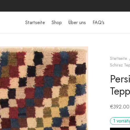
Startseite
Shop
Über uns
FAQ's
Startseite
Schiraz Tep
Pers
Tepp
€
392.00
1 vorräti