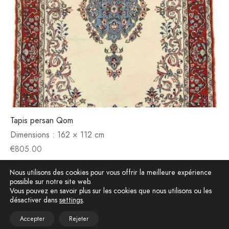
Tapis persan Qom
Dimensions :
162 × 112 cm
€
805.00
Nous utilisons des cookies pour vous offrir la meilleure expérience
possible sur notre site web.
Vous pouvez en savoir plus sur les cookies que nous utilisons ou les
désactiver dans
settings
.
Accepter
Rejeter