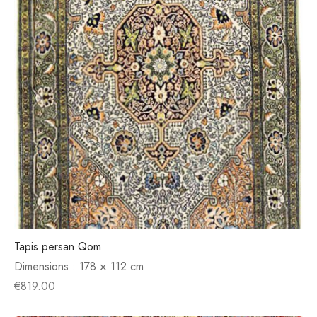
Tapis persan Qom
Dimensions :
178 × 112 cm
€
819.00