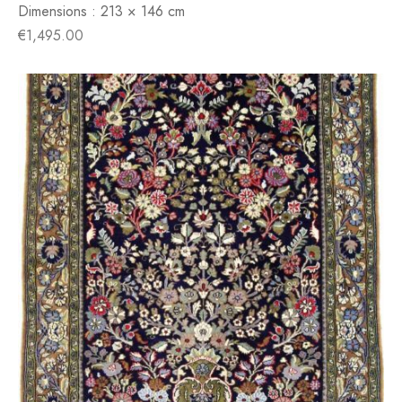
Dimensions :
213 × 146 cm
€
1,495.00