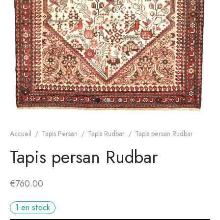
s de Hamadan
gn moderne
Accueil
/
Tapis Persan
/
Tapis Rudbar
/
Tapis persan Rudbar
Tapis persan Rudbar
€
760.00
1 en stock