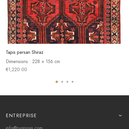
Tapis persan Shiraz
Dimensions :
228 × 156 cm
€
1,220.00
ENTREPRISE
info@rugnosis.com