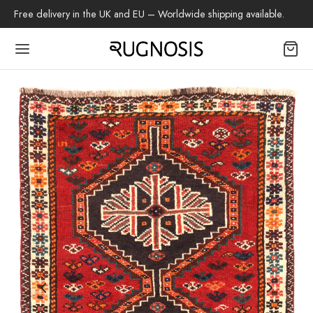
:
Free delivery in the UK and EU – Worldwide shipping available.
Back
TIQUE
les tapis
beh
 Shiraz
s Baloutche