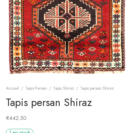
s de Hamadan
gn moderne
Accueil
/
Tapis Persan
/
Tapis Shiraz
/
Tapis persan Shiraz
Tapis persan Shiraz
€
442.50
1 en stock