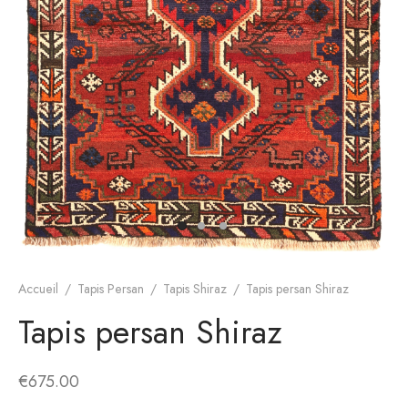
s de Hamadan
gn moderne
Accueil
/
Tapis Persan
/
Tapis Shiraz
/
Tapis persan Shiraz
Tapis persan Shiraz
€
675.00