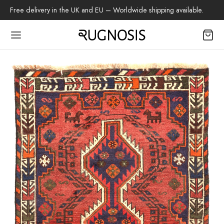
:
Free delivery in the UK and EU – Worldwide shipping available.
Back
TIQUE
les tapis
beh
 Shiraz
s Baloutche