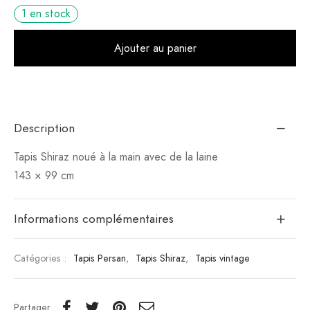
1 en stock
Alt
Ajouter au panier
Description
Tapis Shiraz noué à la main avec de la laine
143 × 99 cm
Informations complémentaires
Catégories :
Tapis Persan
,
Tapis Shiraz
,
Tapis vintage
Partager