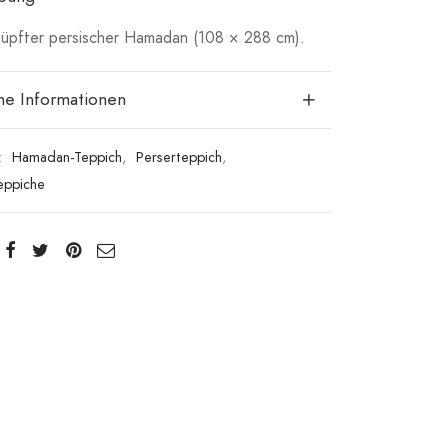
pfter persischer Hamadan (108 × 288 cm).
che Informationen
:
Hamadan-Teppich
,
Perserteppich
,
eppiche