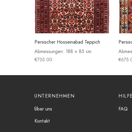
Persischer Hosseinabad Teppich
Persis
Abmessungen:
188 × 85 cm
Abmes
€
735.00
€
675.
UNTERNEHMEN
HILF
Über uns
FAQ
Kontakt