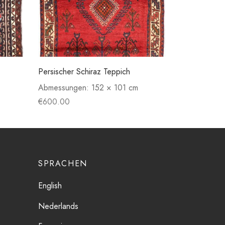
Persischer Schiraz Teppich
Abmessungen:
152 × 101 cm
€
600.00
SPRACHEN
English
Nederlands