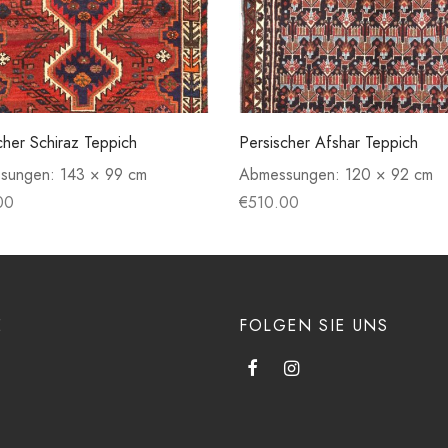
cher Schiraz Teppich
Persischer Afshar Teppich
sungen:
143 × 99 cm
Abmessungen:
120 × 92 cm
00
€
510.00
E
FOLGEN SIE UNS