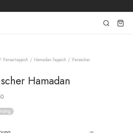
/
Perserteppich
/
Hamadan-Teppich
/
Persischer
ischer Hamadan
50
rrätig
ibung