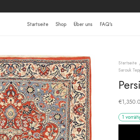
Startseite
Shop
Über uns
FAQ's
Startseite
Sarouk Tep
Pers
€
1,350.
1 vorräti