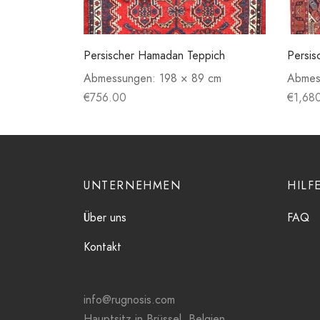
Persischer Hamadan Teppich
Persis
Abmessungen:
198 × 89 cm
Abmes
€
756.00
€
1,68
UNTERNEHMEN
HILF
Über uns
FAQ
Kontakt
info@rugnosis.com
Hauptsitz in Brüssel, Belgien