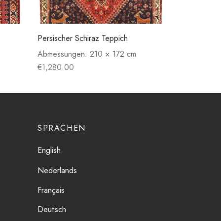
Persischer Schiraz Teppich
Abmessungen:
210 × 172 cm
€
1,280.00
SPRACHEN
English
Nederlands
Français
Deutsch