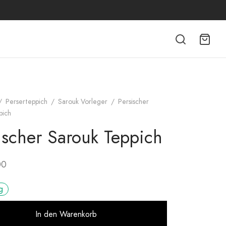
/
Perserteppich
/
Sarouk Vorleger
/
Persischer
pich
ischer Sarouk Teppich
00
g
Alternative:
In den Warenkorb