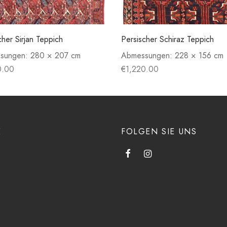
cher Sirjan Teppich
Persischer Schiraz Teppich
sungen:
280 × 207 cm
Abmessungen:
228 × 156 cm
0.00
€
1,220.00
E
FOLGEN SIE UNS