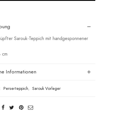
ibung
pfter Sarouk-Teppich mit handgesponnener
8 cm
che Informationen
:
Perserteppich
,
Sarouk Vorleger