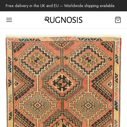
Free delivery in the UK and EU – Worldwide shipping available.
Back
OP
 Teppiche
beh
az-Teppich
tschenteppich