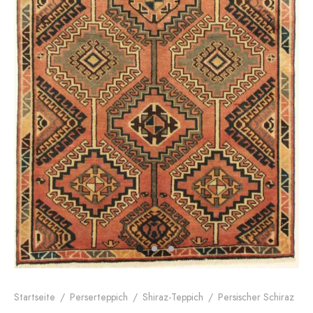
dan-Teppich
rnes Design
Startseite
/
Perserteppich
/
Shiraz-Teppich
/
Persischer Schiraz