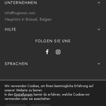
UNTERNEHMEN
info@rugnosis.com
Hauptsitz in Brüssel, Belgien
HILFE
FOLGEN SIE UNS
SPRACHEN
Wir verwenden Cookies, um Ihnen bestmögliche Erfahrung auf
unserer Website zu bieten.
Datenschutzbestimmungen
In den
Einstellungen
kannst du erfahren, welche Cookies wir
verwenden oder sie ausschalten.
Bedingungen und Konditionen