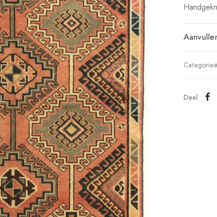
Handgekno
Aanvulle
Categorie
Deel