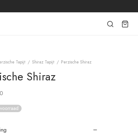
erzische Tapijt
/
Shiraz Tapijt
/
Perzische Shiraz
ische Shiraz
00
 voorraad
ing