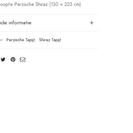
opte Perzische Shiraz (130 × 223 cm).
nde informatie
ën:
Perzische Tapijt
,
Shiraz Tapijt