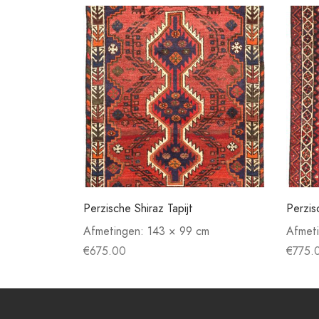
Perzische Shiraz Tapijt
Perzis
Afmetingen:
143 × 99 cm
Afmet
€
675.00
€
775.