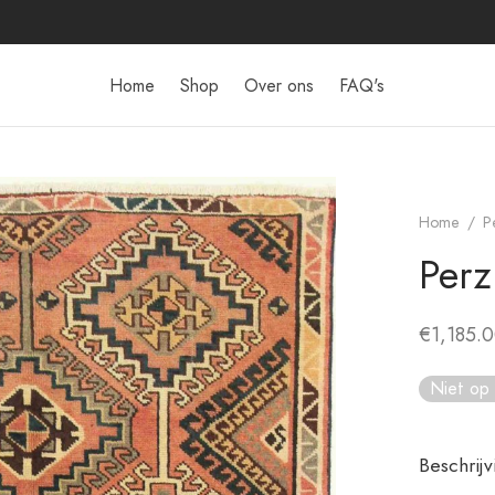
Home
Shop
Over ons
FAQ's
Home
/
P
Perz
€
1,185.
Niet op
Beschrijv