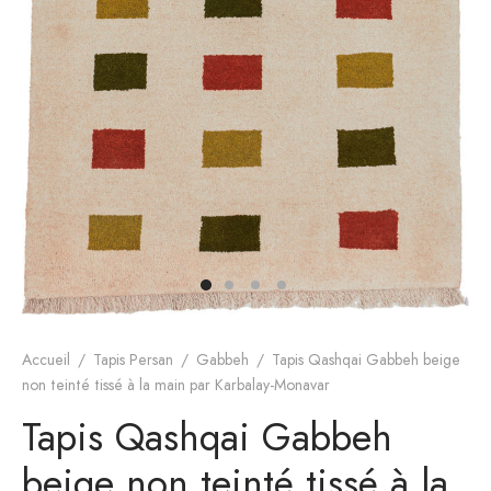
s de Hamadan
gn moderne
Accueil
/
Tapis Persan
/
Gabbeh
/
Tapis Qashqai Gabbeh beige
non teinté tissé à la main par Karbalay-Monavar
Tapis Qashqai Gabbeh
beige non teinté tissé à la