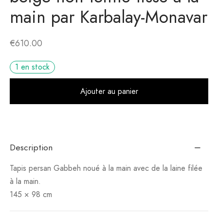
main par Karbalay-Monavar
€
610.00
1 en stock
Alt
Ajouter au panier
Description
Tapis persan Gabbeh noué à la main avec de la laine filée
à la main.
145 × 98 cm