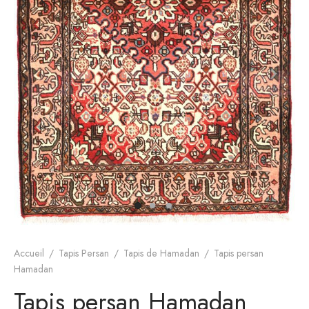
s de Hamadan
gn moderne
Accueil
/
Tapis Persan
/
Tapis de Hamadan
/
Tapis persan
Hamadan
Tapis persan Hamadan