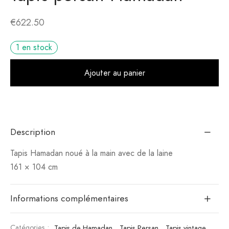
€
622.50
1 en stock
Alt
Ajouter au panier
Description
Tapis Hamadan noué à la main avec de la laine
161 × 104 cm
Informations complémentaires
Catégories :
Tapis de Hamadan
,
Tapis Persan
,
Tapis vintage