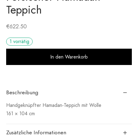
Teppich
€
622.50
1 vorrätig
Alt
In den Warenkorb
Beschreibung
Handgeknüpfter Hamadan-Teppich mit Wolle
161 × 104 cm
Zusätzliche Informationen