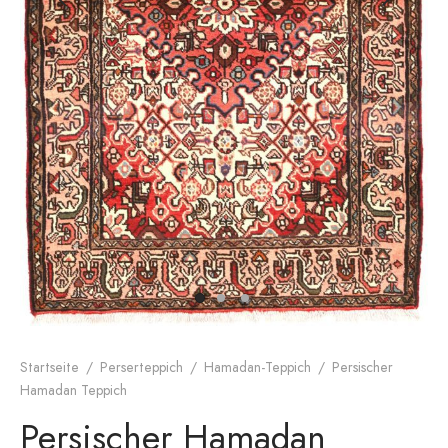
dan-Teppich
rnes Design
Startseite
/
Perserteppich
/
Hamadan-Teppich
/
Persischer
Hamadan Teppich
Persischer Hamadan