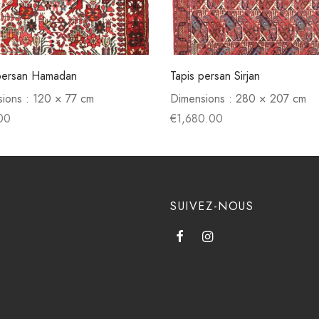
 persan Hamadan
Tapis persan Sirjan
ions :
120 × 77 cm
Dimensions :
280 × 207 cm
00
€
1,680.00
SUIVEZ-NOUS