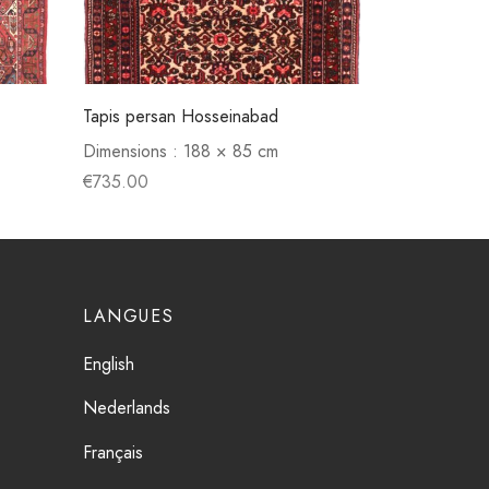
Tapis persan Hosseinabad
Dimensions :
188 × 85 cm
€
735.00
LANGUES
English
Nederlands
Français