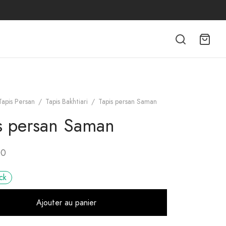
Tapis Persan
/
Tapis Bakhtiari
/
Tapis persan Saman
s persan Saman
00
ck
Alternative:
Ajouter au panier