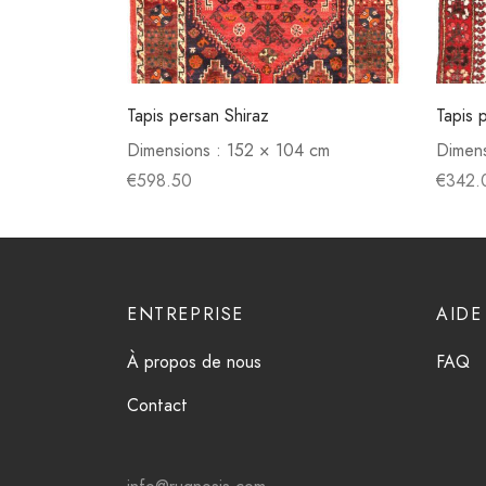
Tapis persan Shiraz
Tapis
Dimensions :
152 × 104 cm
Dimens
€
598.50
€
342.
ENTREPRISE
AIDE
À propos de nous
FAQ
Contact