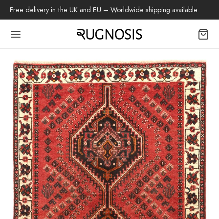
:
Free delivery in the UK and EU – Worldwide shipping available.
Back
TIQUE
les tapis
beh
 Shiraz
s Baloutche