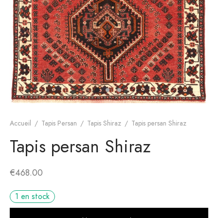
s de Hamadan
gn moderne
Accueil
/
Tapis Persan
/
Tapis Shiraz
/
Tapis persan Shiraz
Tapis persan Shiraz
€
468.00
1 en stock
Alt