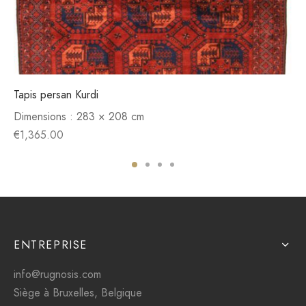
Tapis persan Kurdi
Dimensions :
283 × 208 cm
€
1,365.00
ENTREPRISE
info@rugnosis.com
Siège à Bruxelles, Belgique