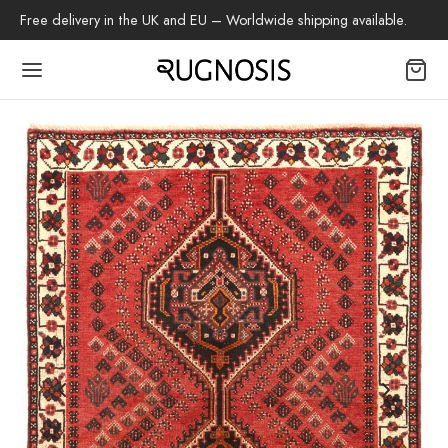
Free delivery in the UK and EU – Worldwide shipping available.
Back
OP
tapijten
beh
z Tapijt
h Tapijt