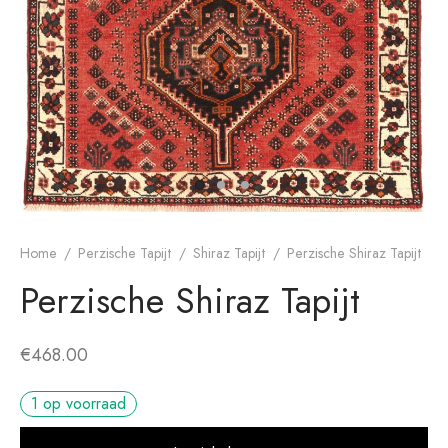
dan Tapijt
rn ontwerp
Home
/
Perzische Tapijt
/
Shiraz Tapijt
/
Perzische Shiraz Tapijt
Perzische Shiraz Tapijt
€
468.00
1 op voorraad
Alt