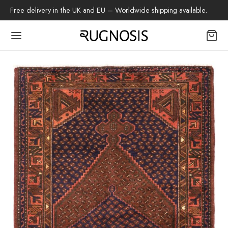
:
Free delivery in the UK and EU – Worldwide shipping available.
Back
TIQUE
les tapis
beh
 Shiraz
s Baloutche