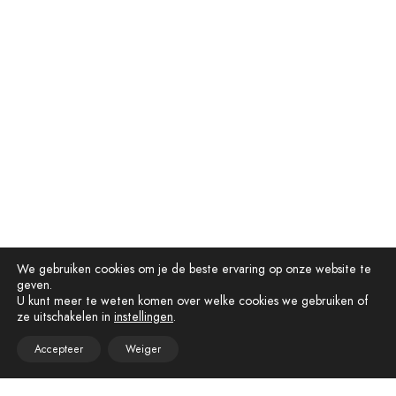
We gebruiken cookies om je de beste ervaring op onze website te
geven.
U kunt meer te weten komen over welke cookies we gebruiken of
ze uitschakelen in
instellingen
.
Accepteer
Weiger