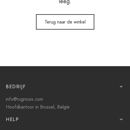
leeg.
dan Tapijt
Terug naar de winkel
rn ontwerp
BEDRIJF
info@rugnosis.com
Hoofdkantoor in Brussel, België
HELP