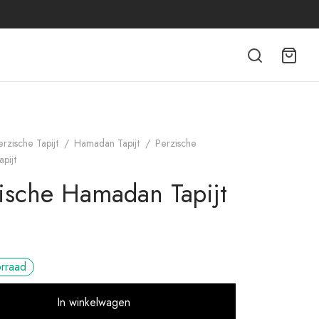
erzische Tapijt
/
Hamadan Tapijt
/
Perzische
pijt
ische Hamadan Tapijt
orraad
Alternative:
In winkelwagen