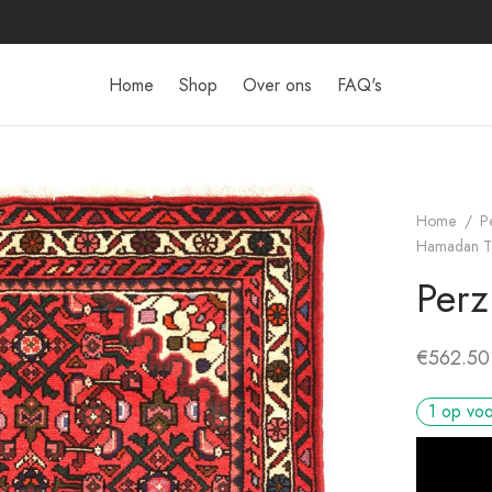
Home
Shop
Over ons
FAQ's
Home
/
P
Hamadan Ta
Perz
€
562.50
1 op vo