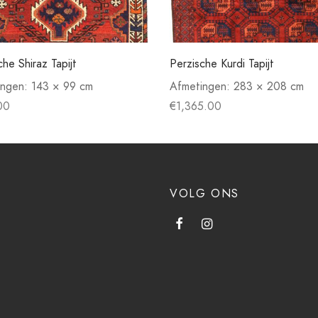
che Shiraz Tapijt
Perzische Kurdi Tapijt
ingen:
143 × 99 cm
Afmetingen:
283 × 208 cm
00
€
1,365.00
VOLG ONS