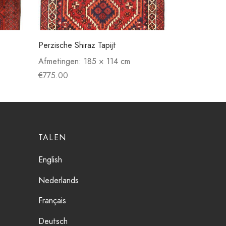
Perzische Shiraz Tapijt
Afmetingen:
185 × 114 cm
€
775.00
TALEN
English
Nederlands
Français
Deutsch