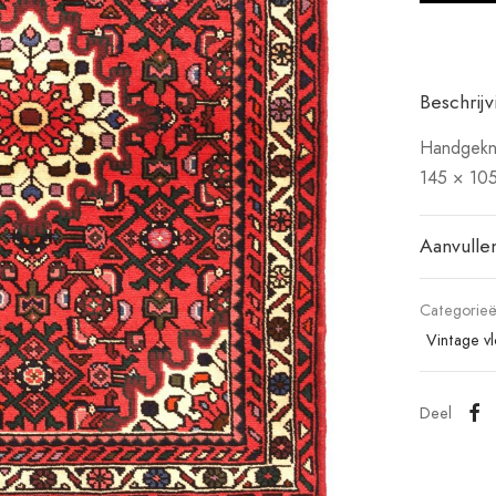
Beschrijv
Handgekn
145 × 10
Aanvulle
Categorie
Vintage v
Deel