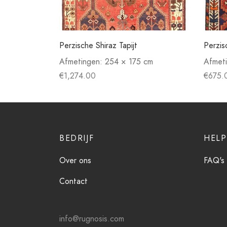
Perzische Shiraz Tapijt
Perzis
Afmetingen:
254 × 175 cm
Afmet
€
1,274.00
€
675.
BEDRIJF
HELP
Over ons
FAQ's
Contact
info@rugnosis.com