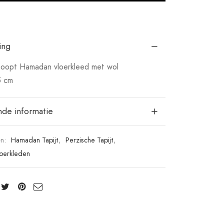
ing
oopt Hamadan vloerkleed met wol
5 cm
nde informatie
ën:
Hamadan Tapijt
,
Perzische Tapijt
,
loerkleden