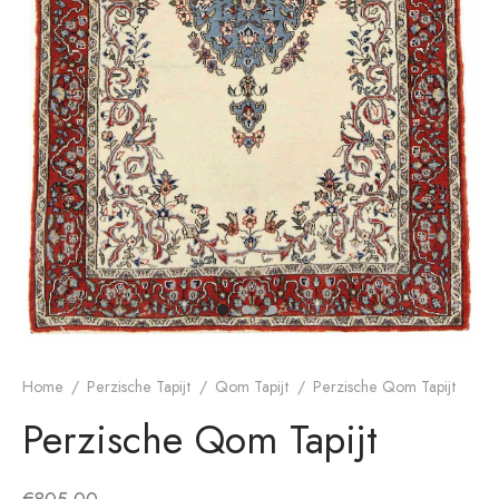
dan Tapijt
rn ontwerp
Home
/
Perzische Tapijt
/
Qom Tapijt
/
Perzische Qom Tapijt
Perzische Qom Tapijt