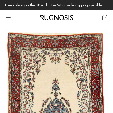
Free delivery in the UK and EU – Worldwide shipping available.
Back
OP
tapijten
beh
z Tapijt
h Tapijt