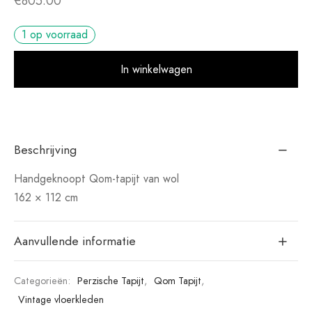
€
805.00
1 op voorraad
Alt
In winkelwagen
Beschrijving
Handgeknoopt Qom-tapijt van wol
162 × 112 cm
Aanvullende informatie
Categorieën:
Perzische Tapijt
,
Qom Tapijt
,
Vintage vloerkleden