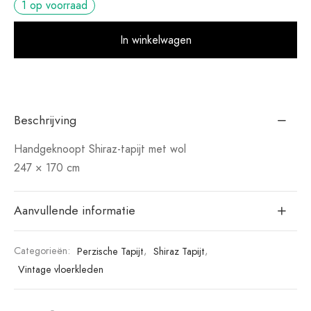
1 op voorraad
Alt
In winkelwagen
Beschrijving
Handgeknoopt Shiraz-tapijt met wol
247 × 170 cm
Aanvullende informatie
Categorieën:
Perzische Tapijt
,
Shiraz Tapijt
,
Vintage vloerkleden