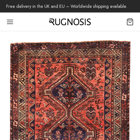
Free delivery in the UK and EU – Worldwide shipping available.
Back
OP
tapijten
beh
z Tapijt
h Tapijt