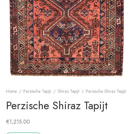
dan Tapijt
rn ontwerp
Home
/
Perzische Tapijt
/
Shiraz Tapijt
/
Perzische Shiraz Tapijt
Perzische Shiraz Tapijt
€
1,215.00