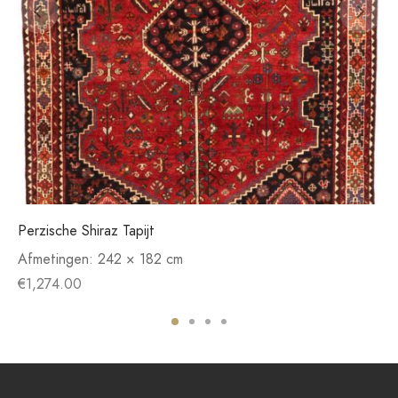
Perzische Shiraz Tapijt
Afmetingen:
242 × 182 cm
€
1,274.00