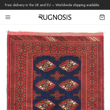
Free delivery in the UK and EU – Worldwide shipping available.
Back
OP
tapijten
beh
z Tapijt
h Tapijt