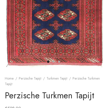
dan Tapijt
rn ontwerp
Home
/
Perzische Tapijt
/
Turkmen Tapijt
/
Perzische Turkmen
Tapijt
Perzische Turkmen Tapijt