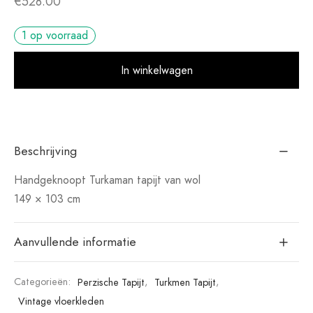
€
528.00
1 op voorraad
Alt
In winkelwagen
Beschrijving
Handgeknoopt Turkaman tapijt van wol
149 × 103 cm
Aanvullende informatie
Categorieën:
Perzische Tapijt
,
Turkmen Tapijt
,
Vintage vloerkleden