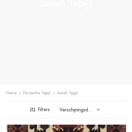
Saveh Tapijt
dan Tapijt
rn ontwerp
Home
/
Perzische Tapijt
/
Saveh Tapijt
Filters