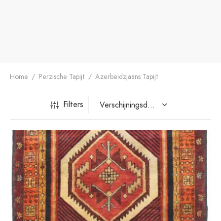
dan Tapijt
rn ontwerp
Home
/
Perzische Tapijt
/
Azerbeidzjaans Tapijt
Filters