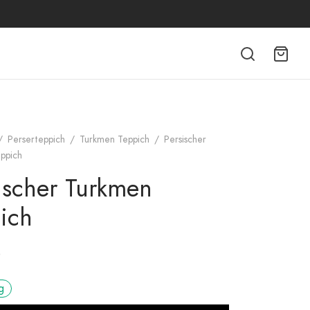
/
Perserteppich
/
Turkmen Teppich
/
Persischer
ppich
ischer Turkmen
ich
0
g