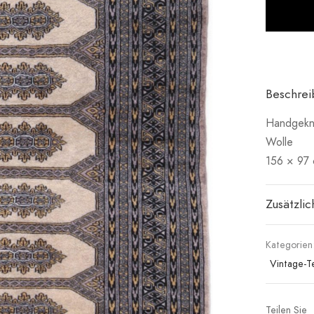
Beschre
Handgekn
Wolle
156 × 97
Zusätzli
Kategorien
Vintage-T
Teilen Sie