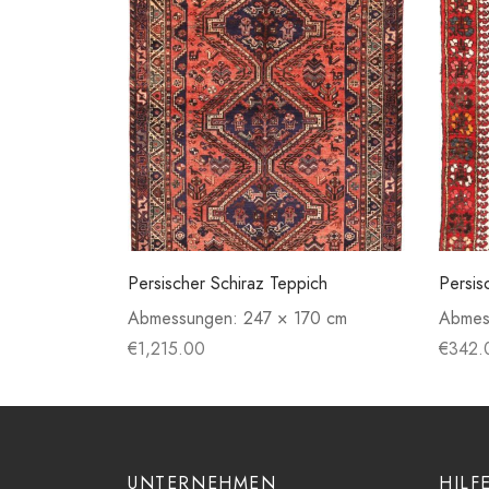
Persischer Schiraz Teppich
Persis
Abmessungen:
247 × 170 cm
Abmes
€
1,215.00
€
342.
UNTERNEHMEN
HILF