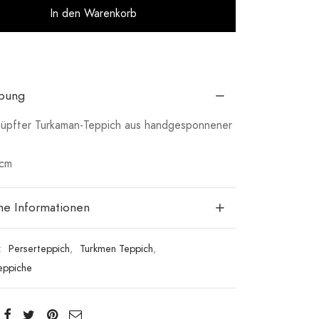
Alternative:
In den Warenkorb
ibung
üpfter Turkaman-Teppich aus handgesponnener
 cm
che Informationen
:
Perserteppich
,
Turkmen Teppich
,
eppiche