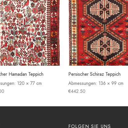
cher Hamadan Teppich
Persischer Schiraz Teppich
sungen:
120 × 77 cm
Abmessungen:
136 × 99 cm
00
€
442.50
E
FOLGEN SIE UNS