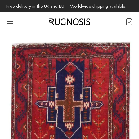
Free delivery in the UK and EU – Worldwide shipping available.
Back
OP
tapijten
beh
z Tapijt
h Tapijt