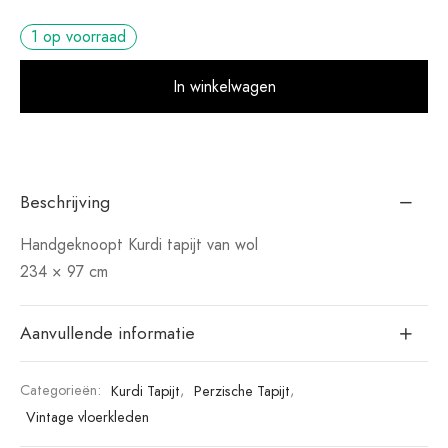
1 op voorraad
Alt
In winkelwagen
Beschrijving
Handgeknoopt Kurdi tapijt van wol
234 × 97 cm
Aanvullende informatie
Categorieën:
Kurdi Tapijt
,
Perzische Tapijt
,
Vintage vloerkleden