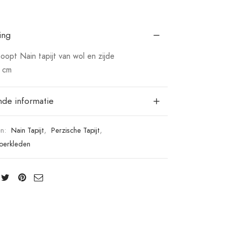
ing
opt Nain tapijt van wol en zijde
 cm
nde informatie
ën:
Nain Tapijt
,
Perzische Tapijt
,
loerkleden