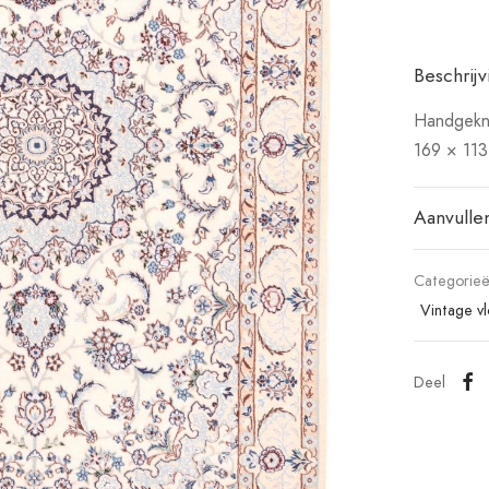
Beschrijv
Handgekno
169 × 113
Aanvulle
Categorie
Vintage v
Deel