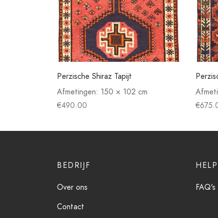
Perzische Shiraz Tapijt
Perzis
Afmetingen:
150 × 102 cm
Afmet
€
490.00
€
675.
BEDRIJF
HELP
Over ons
FAQ's
Contact