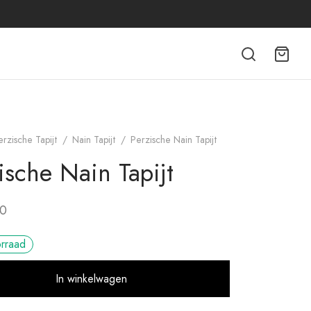
erzische Tapijt
/
Nain Tapijt
/
Perzische Nain Tapijt
ische Nain Tapijt
00
orraad
Alternative:
In winkelwagen