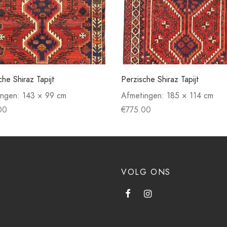
che Shiraz Tapijt
Perzische Shiraz Tapijt
ingen:
143 × 99 cm
Afmetingen:
185 × 114 cm
00
€
775.00
VOLG ONS