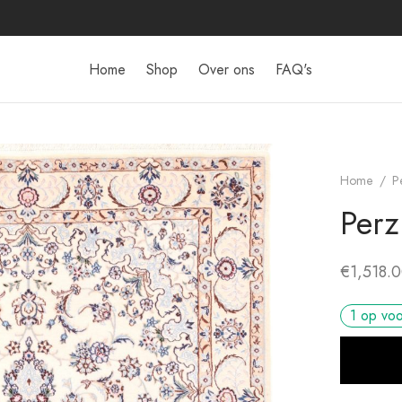
Home
Shop
Over ons
FAQ's
Home
/
P
Perz
€
1,518.
1 op vo