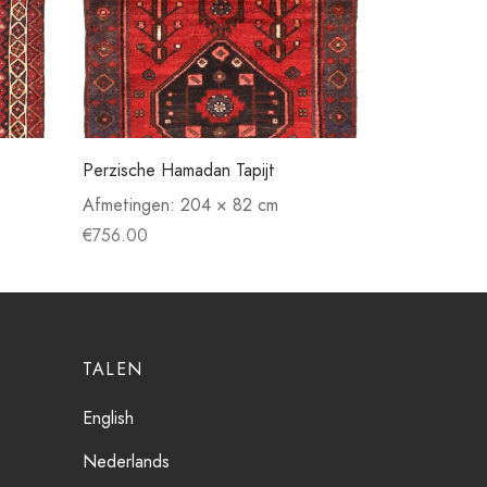
Perzische Hamadan Tapijt
Afmetingen:
204 × 82 cm
€
756.00
TALEN
English
Nederlands