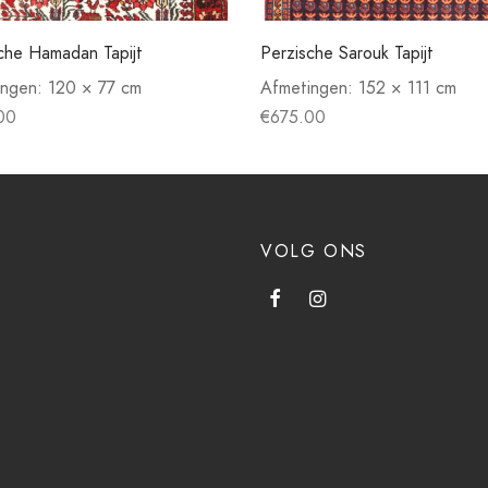
che Hamadan Tapijt
Perzische Sarouk Tapijt
ingen:
120 × 77 cm
Afmetingen:
152 × 111 cm
00
€
675.00
VOLG ONS