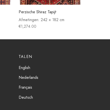
Perzische Shiraz Tapijt
Afmetingen:
242 × 182 cm
€
1,274.00
TALEN
English
Nederlands
Français
Deutsch