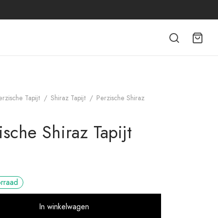
erzische Tapijt
/
Shiraz Tapijt
/
Perzische Shiraz
ische Shiraz Tapijt
orraad
Alternative:
In winkelwagen