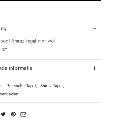
ing
opt Shiraz-tapijt met wol
3 cm
nde informatie
ën:
Perzische Tapijt
,
Shiraz Tapijt
,
loerkleden