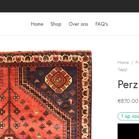
Home
Shop
Over ons
FAQ's
Home
/
P
Tapijt
Perz
€
870.00
1 op vo