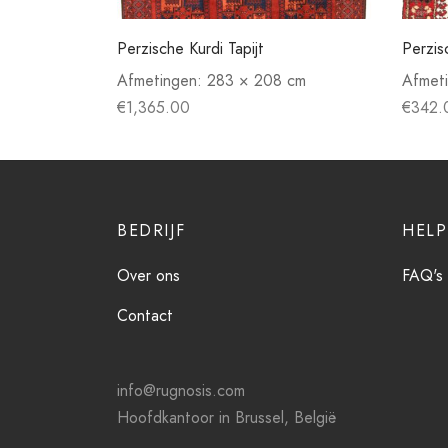
Perzische Kurdi Tapijt
Perzis
Afmetingen:
283 × 208 cm
Afmet
€
1,365.00
€
342.
BEDRIJF
HELP
Over ons
FAQ's
Contact
info@rugnosis.com
Hoofdkantoor in Brussel, België