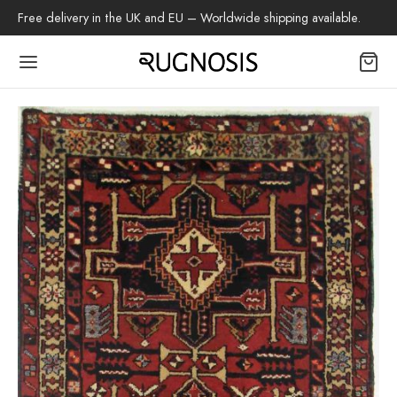
Free delivery in the UK and EU – Worldwide shipping available.
Back
OP
tapijten
beh
z Tapijt
h Tapijt