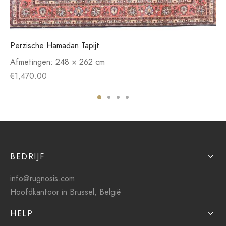
Perzische Hamadan Tapijt
Afmetingen:
248 × 262 cm
€
1,470.00
BEDRIJF
info@rugnosis.com
Hoofdkantoor in Brussel, België
HELP